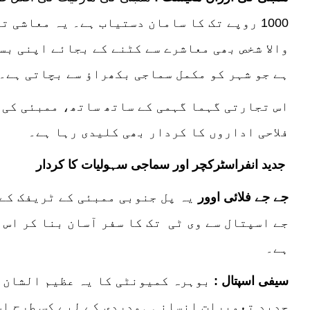
1000 روپے تک کا سامان دستیاب ہے۔ یہ معاشی 
والا شخص بھی معاشرے سے کٹنے کے بجائے اپنی بس
ہے جو شہر کو مکمل سماجی بکھراؤ سے بچاتی ہے۔
اس تجارتی گہما گہمی کے ساتھ ساتھ، ممبئی کی 
فلاحی اداروں کا کردار بھی کلیدی رہا ہے۔
جدید انفراسٹرکچر اور سماجی سہولیات کا کردار
جے جے فلائی اوور
یہ پل جنوبی ممبئی کے ٹریفک کے 
جے اسپتال سے وی ٹی تک کا سفر آسان بنا کر اس 
ہے۔
سیفی اسپتال
:
بوہرہ کمیونٹی کا یہ عظیم الشان چ
جدید تعمیرات انسانی ہمدردی کے لیے کس طرح اس