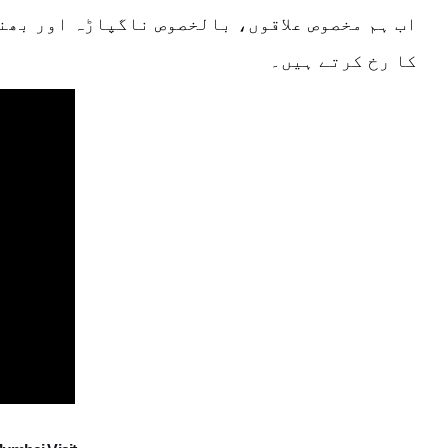
اب ہم مخصوص علاقوں، بالخصوص ناگپاڑہ اور بھن
کا رخ کرتے ہیں۔