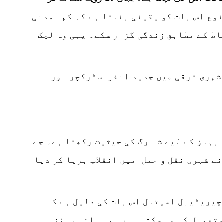
تنوع اس بات کو یقینی بناتا ہے کہ کم آمدنی
اط کے مطابق زندگی گزار سکے۔ یہی وہ لچک
شہری ترقی میں جدید انفراسٹرکچر اور
بہاؤ کے لیے شہ رگ کی حیثیت رکھتا ہے۔ جے
نے شہری نقل و حمل میں انقلاب برپا کر دیا
یریٹیبل اسپتال اس بات کی دلیل ہے کہ
تعمال کی جا سکتی ہیں۔ یہ ہائی رائز