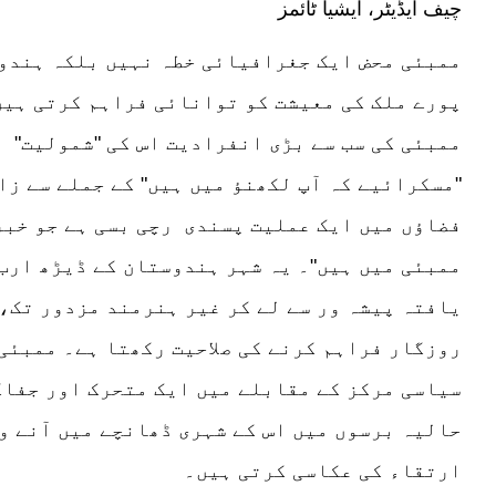
چیف ایڈیٹر، ایشیا ٹائمز
ممبئی محض ایک جغرافیائی خطہ نہیں بلکہ ہندوس
پورے ملک کی معیشت کو توانائی فراہم کرتی ہیں
ممبئی کی سب سے بڑی انفرادیت اس کی "شمولیت" 
"مسکرائیے کہ آپ لکھنؤ میں ہیں" کے جملے سے ز
فضاؤں میں ایک عملیت پسندی رچی بسی ہے جو خبرد
ممبئی میں ہیں"۔ یہ شہر ہندوستان کے ڈیڑھ ارب
یافتہ پیشہ ور سے لے کر غیر ہنرمند مزدور تک، 
روزگار فراہم کرنے کی صلاحیت رکھتا ہے۔ ممبئی
سیاسی مرکز کے مقابلے میں ایک متحرک اور جفاک
حالیہ برسوں میں اس کے شہری ڈھانچے میں آنے و
ارتقاء کی عکاسی کرتی ہیں۔