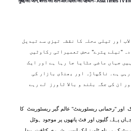
मुंबई मेरी जान, बस्ती मेरी शान और दिल्ली मेरी पहचान - Asia Times TV l
اب اور تیلی محلہ کا نقشہ تیزی سے تبدیل
دہ "نیلے پترے" محض تعمیراتی رکاوٹیں
ہیں جہاں ماضی مٹایا جا رہا ہے اور ایک
رہی ہے۔ ناگپاڑہ اور بھنڈی بازار کی
ر ان کی جگہ بلند و بالا ٹاورز لے رہے
ک اور "رحمانی ریسٹورینٹ" عالم گیر ریسٹورینٹ کا
جہاں پہلے گلیوں اور فٹ پاتھوں پر موجود ہوٹل
ٹ کے بے نام ٹاورز ایک ایسی شہری کثافت پیدا