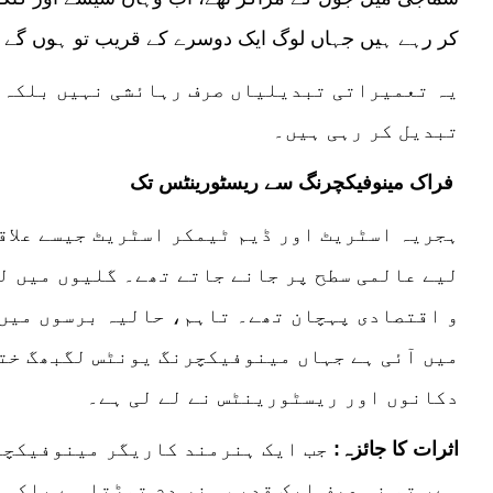
کر رہے ہیں جہاں لوگ ایک دوسرے کے قریب تو ہوں گے م
یہ تعمیراتی تبدیلیاں صرف رہائشی نہیں بلکہ ا
تبدیل کر رہی ہیں۔
فراک مینوفیکچرنگ سے ریسٹورینٹس تک
ہجریہ اسٹریٹ اور ڈیم ٹیمکر اسٹریٹ جیسے علاقے
لیے عالمی سطح پر جانے جاتے تھے۔ گلیوں میں لٹ
و اقتصادی پہچان تھے۔ تاہم، حالیہ برسوں میں
میں آئی ہے جہاں مینوفیکچرنگ یونٹس لگبھگ ختم
دکانوں اور ریسٹورینٹس نے لے لی ہے۔
اثرات کا جائزہ
:
جب ایک ہنرمند کاریگر مینوفیکچرن
ہے، تو نہ صرف ایک قدیم ہنر دم توڑتا ہے بلکہ 