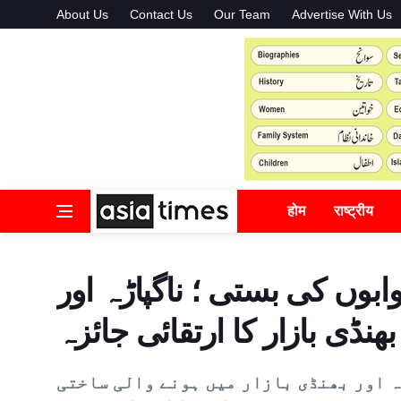
About Us
Contact Us
Our Team
Advertise With Us
होम
राष्ट्रीय
بوں کی بستی ؛ ناگپاڑہ اور
بھنڈی بازار کا ارتقائی جائزہ
ہ اور بھنڈی بازار میں ہونے والی ساختی