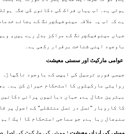
ہوتی ہے۔ اب یہاں فراک کی دکانوں کی جگہ ہوٹلن
ہے کہ اب یہ علاقہ مینوفیکچرنگ کے بجائے خدمات
جہاں مینوفیکچرنگ کے مراکز بدل رہے ہیں، وہی
باوجود اپنی شناخت برقرار رکھی ہے۔
عوامی مارکیٹ اور سستی معیشت
روایتی مارکیٹوں کا استحکام حیران کن ہے۔ بھن
بہترین مثال ہے، جہاں دہائیوں پرانی دکانیں آج
کا کاروبار "نسل در نسل منتقلی" کے اصول پر قا
سنبھال رہا ہے، جو سماجی استحکام کا ایک اہم 
ممبئی کی ارزاں معیشت
: