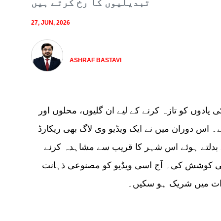
تبدیلیوں کا رخ کرتے ہیں
27, JUN, 2026
ASHRAF BASTAVI
 یادوں کو تازہ کرنے کے لیے ان گلیوں، محلوں اور
۔ اس دوران میں نے ایک ویڈیو وی لاگ بھی ریکارڈ
سے بدلتے ہوئے اس شہر کا قریب سے مشاہدہ کرنے
کوشش کی۔ آج اسی ویڈیو کو مصنوعی ذہانت (AI) کی مدد سے ٹرانسکرائب کرکے قارئین کے لیے پیش
ہدات میں شریک ہو سکیں۔