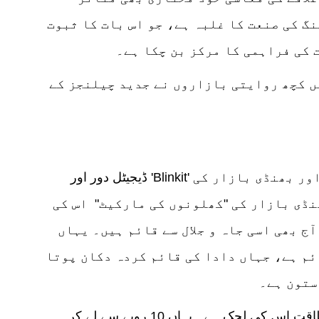
گ کی صنعت کا غلبہ ہے، جو اس بات کا ثبوت
 کی فراہمی کا مرکز بن چکا ہے۔
ں کچھ روایتی بازاروں نے جدید چیلنجز کے
ڈیجیٹل دور اور 'Blinkit' جیسی فوری ترسیل کی ایپس کے باوجود ناگپاڑہ اور بھنڈی بازار کی
ڈی بازار کی "کھلونوں کی مارکیٹ" اس کی
 بھی اسی جاہ و جلال سے قائم ہیں۔ یہاں
ئم ہے، جہاں دادا کی قائم کردہ دکان پوتا
ستون ہے۔
ممبئی کی مارکیٹ کی اصل طاقت اس کی لچک ہے۔ یہاں 10 روپے سے لے کر