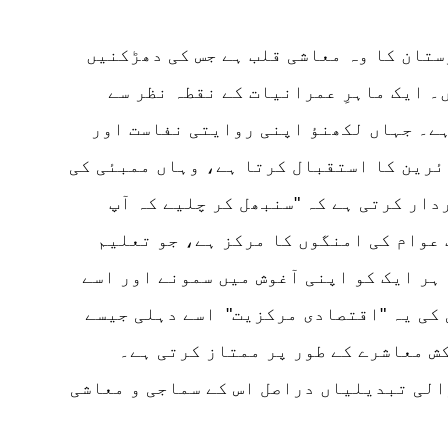
تان کا وہ معاشی قلب ہے جس کی دھڑکنیں
۔ ایک ماہرِ عمرانیات کے نقطہ نظر سے
ہے۔ جہاں لکھنؤ اپنی روایتی نفاست اور
ائرین کا استقبال کرتا ہے، وہاں ممبئی کی
ار کرتی ہے کہ "سنبھل کر چلیے کہ آپ
 عوام کی امنگوں کا مرکز ہے، جو تعلیم
ہر ایک کو اپنی آغوش میں سمونے اور اسے
 کی یہ "اقتصادی مرکزیت" اسے دہلی جیسے
ش معاشرے کے طور پر ممتاز کرتی ہے۔
الی تبدیلیاں دراصل اس کے سماجی و معاشی