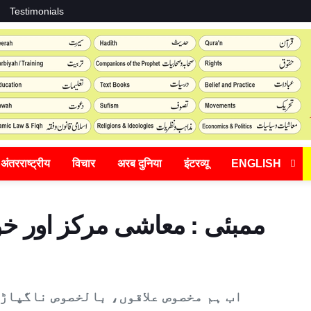
Testimonials
अंतरराष्ट्रीय
विचार
अरब दुनिया
इंटरव्यू
ENGLISH
ممبئی : معاشی مرکز اور خوا
اب ہم مخصوص علاقوں، بالخصوص ناگپاڑ