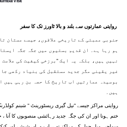
l Mumbai Visit
روایتی عمارتوں سے بلند و بالا ٹاورز تک کا سفر
جنوبی ممبئی کے تاریخی علاقوں، جیسے مستان تال
ہو رہا ہے۔ ان قدیم بستیوں میں جگہ جگہ ایستا
نہیں ہیں، بلکہ یہ ایک "برزخی کیفیت کی علامت 
غیر یقینی مگر جدید مستقبل کی بنیاد رکھی جا 
بوسیدہ عمارتیں اب تاریخ کا حصہ بن رہی ہیں او
ہیں۔
روایتی مراکز جیسے "نیل گیری ریسٹورینٹ " شبنم کولڈرن
ختم ہونا اور ان کی جگہ جدید رہائشی منصوبوں کا آنا ، 
سماجی میل جول کے مراکز تھے، اب وہاں شیشے اور کنکری