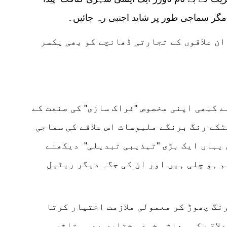
گر سماجی طور پر شاید اجنبی رہ جائیں۔
ن علاقوں کے تجارتی ڈھانچے کو بھی یکسر
 کبھی اپنی مخصوص "فراک سازی" کی صنعت کے
کے رنگ برنگے ملبوسات اس علاقے کی سماجی
 یہاں ایک بڑی "تہذیبی تبدیلی" دیکھنے
 ہو چلی ہیں اور ان کی جگہ دیگر ریٹیل
گ چھوڑ کر معمولی ملازمت اختیار کرتا
علاقے کی معاشی خود مختاری بھی متاثر