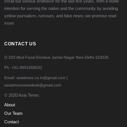
small but serious endeavor for the last five years. With a noble
intention for serving the nation and the community by avoiding
yellow journalism, rumours, and fake news; we promise
read
more
CONTACT US
D-203 Abul Fazal Enclave Jamia Nagar New Delhi-110025
Ph: +91-9891568632
Email: asiatimes.co.in@gmail.com |
asiatimesnewsdesk@gmail.com
© 2020 Asia Times
About
Our Team
Contact