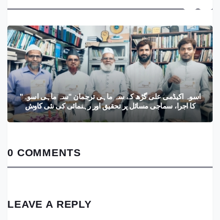
اسوہ اکیڈمی علی گڑھ کے سہ ماہی ترجمان "سہ ماہی اسوہ"
کا اجرا، سماجی مسائل پر تحقیق اور رہنمائی کی نئی کاوش
0 COMMENTS
LEAVE A REPLY