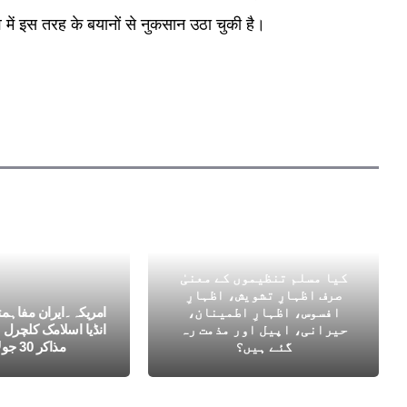
 में इस तरह के बयानों से नुकसान उठा चुकी है।
کیا مسلم تنظیموں کے معنیٰ
صرف اظہارِ تشویش، اظہارِ
افسوس، اظہارِ اطمینان،
امریکہ۔ایران مفاہم
حیرانی، اپیل اور مذمت رہ
انڈیا اسلامک کلچرل 
گئے ہیں؟
مذاکر 30 جولائی کو