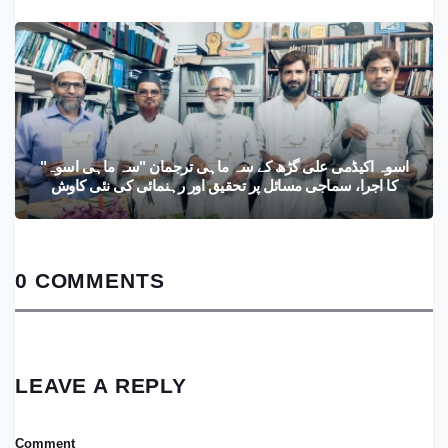
اسوہ اکیڈمی علی گڑھ کے سہ ماہی ترجمان "سہ ماہی اسوہ"
کا اجرا، سماجی مسائل پر تحقیق اور رہنمائی کی نئی کاوش
0 COMMENTS
LEAVE A REPLY
Comment