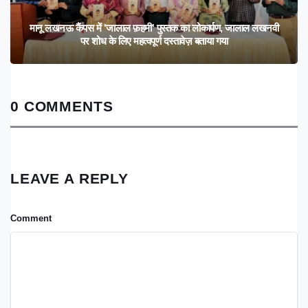
मानू लखनऊ कैंपस में 'जालाल फ़हमी' पुस्तक का लोकार्पण, जालाल लखनवी
पर शोध के लिए महत्वपूर्ण दस्तावेज़ बताया गया
0 COMMENTS
LEAVE A REPLY
Comment