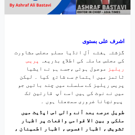
اشرف علی بستوی
گزشتہ ہفتے آل انڈیا مسلم مجلس مشاورت
کی مجلس عاملہ کی اطلاع بذریعہ
پریس
ریلیز
موصول ہوئی ،جسے ہم نے ایشیا
ٹائمز میں اہتمام سے شائع کیا ۔ لیکن
پریس ریلیز کے سلسلے میں چند باتیں جو
میں نے نوٹ کی ہیں اسے آپ قارئین تک
پہونچانا ضروری سمجھتا ہوں ۔
طویل عرصے بعد آنے والی اس اپڈیٹ میں
ملکی و بین الا قوامی واقعات پر اظہار
تشویش ، اظہار افسوس ، اظہار اطمینان ،