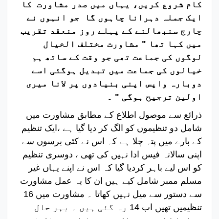
کام شروع کریں، یہاں میں صدر مشاورت کا
ایک جملہ دہرانا چاہوں گا جو انہوں نے
چارج سنبھالنے کے پہلے روز منعقد تقریب
میں کہا تھا " مشاورت مختلف الخیال
لوگوں کی جماعت تھی جو وقت کے ساتھ ہم
خیالوں کی جماعت میں تبدیل ہوگئی اسے
دوبارہ واپس اپنی بنیادوں پر لانا میری
اولین ترجیح ہوگی " ۔
ذرائع سے موصول اطلاع کے مطابق مشاورت میں
شامل دو تنظیموں کو الگ کر دیا گیا ہے ،ایک تنظیم
کے بارے میں پتہ چلا ہے کہ اس نے کئی برسوں سے
اپنی سالانہ فیس ادا نہیں کی تھی ، دوسری تنظیم
کو اس لیے باہر کردیا گیا کہ اس نے اپنے یہاں غیر
مسلم ممبر شامل کیے ہیں ان کا یہ عمل مشاورت
سے دستور سے میل نہیں کھاتا ۔ مشاورت میں 16
تنظیمیں تھیں اب 14 رہ گئی ہیں ۔ بہر حال