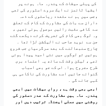
کی پہلی میقات کے پندرہ ماہ ہونے پر
ایشیا ٹائمز نے ایک سروے اسٹوری کی تھی
،جس میں ہم نے متعدد ریاستوں کے ذمہ
داران سے بات کی مشاورت کے کام کے تعلق
سے کافی مثبت رائیں موصول ہوئی تھیں ،
وہ لوگ بھی کام کی تعریف کرتے دیکھے گئے
جن سے نوید صاحب نے الیکشن لڑا تھا ۔
چارج سنبھالنے کے بعد سرگرمیاں جب شروع
ہوئیں تو لوگوں میں نئی امید پیدا ہوئی
تھی ، لیکن وقت کے ساتھ یہ اعتماد بری
طرح مجروح ہوا۔ اس کے جو بھی اسباب
گنوائے جائیں اسے مشاورت کی ناکامی ہی
کہی جائے گی ۔
ابھی بھی وقت ہے ، رواں میقات میں ابھی
پندرہ ماہ ہیں مشاورت کے صدر دستور کی
روشنی میں عملی ایجنڈہ ترتیب دیں اور