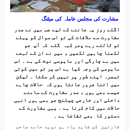
مشارت کی مجلس عاملہ کی میٹنگ
اگلے روز یہ جاننے کے لیے جب میں نے صدر
مشاورت سے ملاقات کی تو اس سوال کو پہلے
تو ٹالتے رہے پھر کہہ گئے کہ آپ جو
لکھنا چاہیں لکھیں ، میں نے ان کے لہجے
میں بے چارگی اور مایوسی نوٹ کی ہے ۔ اس
مایوسی کی وجہ کیا ہے اس پر تو میں کوئی
تبصرہ اپنے طور پر نہیں کر سکتا ۔ لیکن
میں اتنا ضرور جانتا ہوں کہ حالات چاہے
جیسے بھی ہوں ، صدر مشاورت کے سامنے
داخلی اور خارجی چیلنج جو بھی ہوں انہی
حالات میں کام کرنا ہے ۔ یہی مشاورت کے
دستور کا بھی تقاضا ہے ۔
قارئین کو شاید یاد ہو نوید حامد صاحب