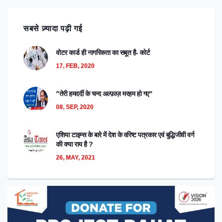
सबसे ज़्यादा पढ़ी गई
वोटर कार्ड ही नागरिकता का सबूत है- कोर्ट
17, FEB, 2020
"तेरी हमदर्दी के चन्द अल्फ़ाज़ मरहम हो गए"
08, SEP, 2020
एशिया टाइम्स के बारे में देश के वरिष्ट पत्रकार एवं बुद्धिजीवी वर्ग
की क्या राय है ?
26, MAY, 2021