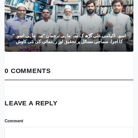
اسوہ اکیڈمی علی گڑھ کے سہ ماہی ترجمان "سہ ماہی اسوہ"
کا اجرا، سماجی مسائل پر تحقیق اور رہنمائی کی نئی کاوش
0 COMMENTS
LEAVE A REPLY
Comment