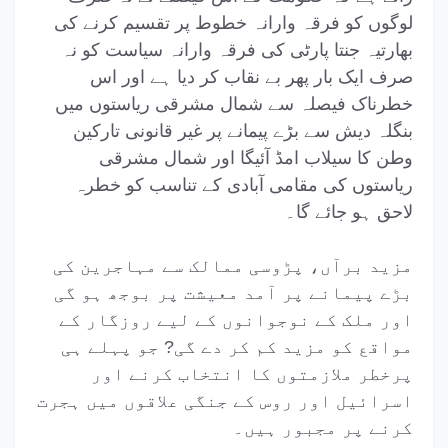
لوگوں کو فرقہ وارانہ خطوط پر تقسیم کرنے کی
بھارتیہ جنتا پارٹی کی فرقہ وارانہ سیاست کو نہ
صرف ایک بار پھر بے نقاب کر دیا ہے اور اس
خطرناک فیصلہ سے شمال مشرقی ریاستوں میں
بنگلہ دیش سے بڑے پیمانے پر غیر قانونی تارکین
وطن کا سیلاب امڈ آئیگا اور شمال مشرقی
ریاستوں کی مقامی آبادی کے تناسب کو خطرہ
لاحق ہو جائے گا۔
مزید برآں، پڑوسی ممالک سے مہاجرین کی
بڑے پیمانے پر آمد معیشت پر بوجھ ہو گی
اور ملک کے نوجوانوں کے لیے روزگار کے
مواقع کو مزید کم کر دے گی? جو پہلے ہی
پرخطر ملازمتوں کا انتخاب کرنے اور
اسرائیل اور روس کے جنگی علاقوں میں ہجرت
کرنے پر مجبور ہیں۔