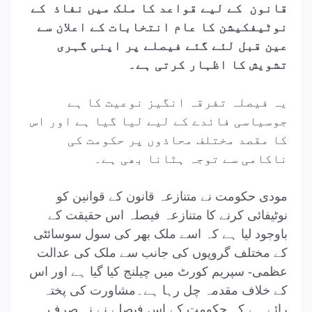
قانون کے لیے قواعد کا ملک میں نفاذ کے
نوٹیفکیشن کا عام انتخابات کے اعلان سے
عین قبل لئے گئے فیصلے پر اپنی گہری
تشویش کا اظہار کرتی ہے۔
یہ فیصلہ تفرقہ انگیز نوعیت کا ہے
جوسیاسی فائدے کے لیے لیا گیا ہے اور اس
کا مقصد مختلف محاذوں پر حکومت کی
ناکامی سے توجہ ہٹانا بھی ہے۔
مودی حکومت نے متنازعہ قانون کے قوانین کو
نوٹیفائی کرنے کا متنازعہ فیصلہ اس حقیقت کے
باوجود لیا ہے کہ اسے ملک بھر کی سول سوسائٹی
کے مختلف گروپوں کی جانب سے ملک کی عدالت
عظمی- سپریم کورٹ میں چیلنج کیا گیا ہے اور اس
کے خلاف مقدمہ چل رہا ہے۔مشاورت کی پختہ
رائے ہے کہ حکومت کے اس فیصلے نے نہ صرف