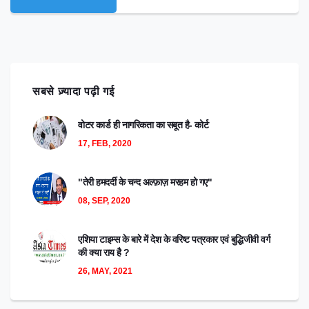
सबसे ज़्यादा पढ़ी गई
वोटर कार्ड ही नागरिकता का सबूत है- कोर्ट
17, FEB, 2020
"तेरी हमदर्दी के चन्द अल्फ़ाज़ मरहम हो गए"
08, SEP, 2020
एशिया टाइम्स के बारे में देश के वरिष्ट पत्रकार एवं बुद्धिजीवी वर्ग
की क्या राय है ?
26, MAY, 2021