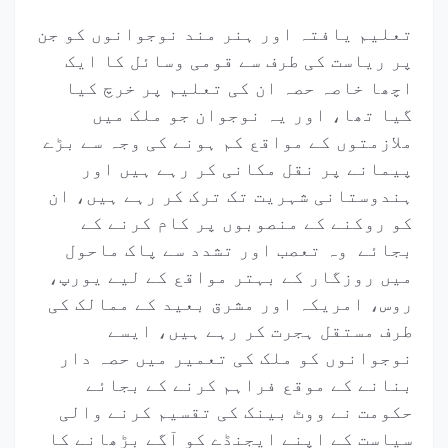
تعلیم یافتہ اور ہنر مند نوجوانوں کو جن
پر ریاست کی طرف سے قومی وسائل کا ایک
اچھا خاصہ حصہ ان کی تعلیم پر خرچ کیا
گیا تھا، اور یہ نوجوان جو ملک میں
ملازمتوں کے مواقع کم ہونے کی وجہ سے بڑے
پیمانے پر نقل مکانی کر رہے ہیں اور
ہندوستانی شہریت تک ترک کر رہے ہیں، ان
کو روکنے کے منصوبوں پر کام کرنے کے
بجائے وہ تعصب اور تشدد سے پاک ماحول
میں روزگار کے بہتر مواقع کے لیے یورپ،
روس، امریکہ اور مشرق بعید کے ممالک کی
طرف مستقل ہجرت کر رہے ہیں، ایسے
نوجوانوں کو ملک کی تعمیر میں حصہ دار
بنانے کے موقع فراہم کرنے کے بجائے
حکومت نے ووٹ بینک کی تقسیم کرنے والی
سیاست کے اپنے ایجنڈے کو آگے بڑھانے کا