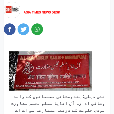
ASIA TIMES NEWS DESK
نئی دہلی: ہندوستانی مسلمانوں کے واحد
وفاقی ادارہ آل انڈیا مسلم مجلس مشاورت
مودی حکومت کے ذریعہ متنازعہ سی اے اے