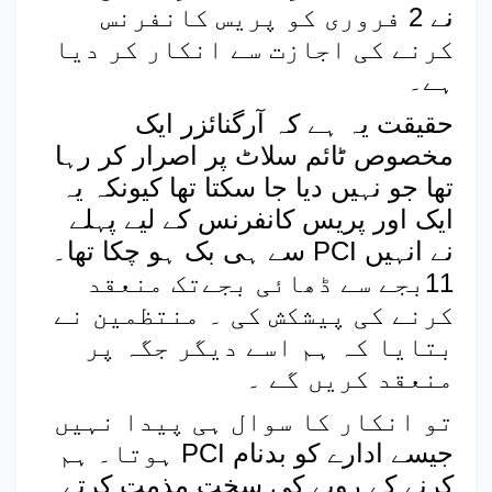
نے 2 فروری کو پریس کانفرنس
کرنے کی اجازت سے انکار کر دیا
ہے۔
حقیقت یہ ہے کہ آرگنائزر ایک
مخصوص ٹائم سلاٹ پر اصرار کر رہا
تھا جو نہیں دیا جا سکتا تھا کیونکہ یہ
ایک اور پریس کانفرنس کے لیے پہلے
سے ہی بک ہو چکا تھا۔ PCI نے انہیں
11بجے سے ڈھائی بجےتک منعقد
کرنے کی پیشکش کی ۔ منتظمین نے
بتایا کہ ہم اسے دیگر جگہ پر
منعقد کریں گے ۔
تو انکار کا سوال ہی پیدا نہیں
ہوتا۔ ہم PCI جیسے ادارے کو بدنام
کرنے کے رویے کی سخت مذمت کرتے