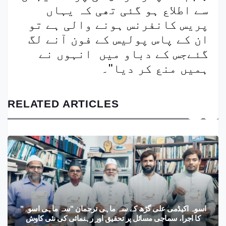
سے اطلاع ہو گئی تھی کہ یہاں
پریس کانفرنس ہونے والی ہے تو
ان کے پاس پولیس کے فون آنے لگ
گئےجس کے دباو میں انہوں نے
ہمیں منع کر دیا"۔
RELATED ARTICLES
اسوہ اکیڈمی علی گڑھ کے سہ ماہی ترجمان "سہ ماہی اسوہ"
کا اجرا، سماجی مسائل پر تحقیق اور رہنمائی کی نئی کاوش