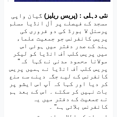
نئی دہلی : (پریس ریلیز)
گیان واپی
مسجد کے فیصلے پر آل انڈیا مسلم
پرسنل لا بورڈ کی دو فروری کی
پریس کانفرنس جو جمعیت علماء
ہند کے صدر دفتر میں ہوئی اس
میں پریس کلب آف انڈیا کو لیکر
مولانا محمود مدنی نے کہا کہ"
پریس کلب آف انڈیا نے ہمیں پریس
کانفرنس کے لیے جگہ دینے سے منع
کر دیا اور کہا کہ آپ اس ایشو پر
بات نہیں کر سکتے ۔ اس کے بعد ہم
نے جمعیت کے دفتر میں یہ
کانفرنس بلائی ہے" ۔
اس بات کی اطلاع عام ہوتے ہی