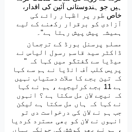
ہیں جو ہندوستانی آئین کی اقدار،
خاص
طور پر اظہار رائے کی
آزادی کو برقرار رکھنے کے لیے
ہمیشہ پیش پیش رہتا ہے"۔
مسلم پرسنل بورڈ کے ترجمان
ڈاکٹر سید قاسم رسول الیاس نے
میڈیا سے گفتگو میں کہا کہ "
پریس کلب آف انڈیا نے ہم سے کہا
کہ تین بجے کا سلاٹ دستیاب نہیں
ہے 11 بجے کرلیجیے ، ہم نے کہا
کہ نیچے لان مل سکتا ہے ؟ انہوں
نے کہا کہ ہاں مل سکتا ہے لیکن
جب ہم نے لان کی درخواست دی تو
انہوں نے لان کو بھی مسترد کردیا
، ہم نے پھر کوشش کی چونکہ یہاں