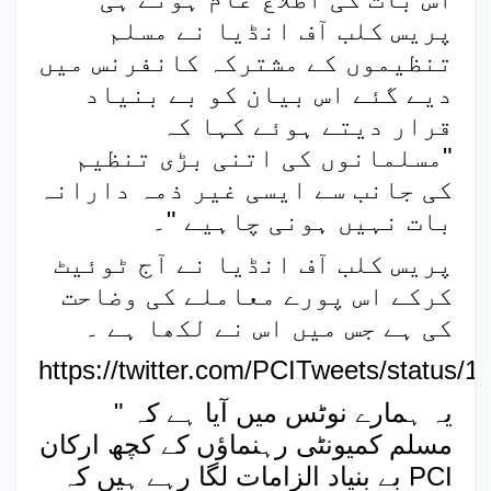
پریس کلب آف انڈیا نے مسلم
تنظیموں کے مشترکہ کانفرنس میں
دیے گئے اس بیان کو بے بنیاد
قرار دیتے ہوئے کہا کہ
"مسلمانوں کی اتنی بڑی تنظیم
کی جانب سے ایسی غیر ذمہ دارانہ
بات نہیں ہونی چاہیے "۔
پریس کلب آف انڈیا نے آج ٹوئیٹ
کرکے اس پورے معاملے کی وضاحت
کی ہے جس میں اس نے لکھا ہے ۔
https://twitter.com/PCITweets/status
" یہ ہمارے نوٹس میں آیا ہے کہ
مسلم کمیونٹی رہنماؤں کے کچھ ارکان
بے بنیاد الزامات لگا رہے ہیں کہ PCI