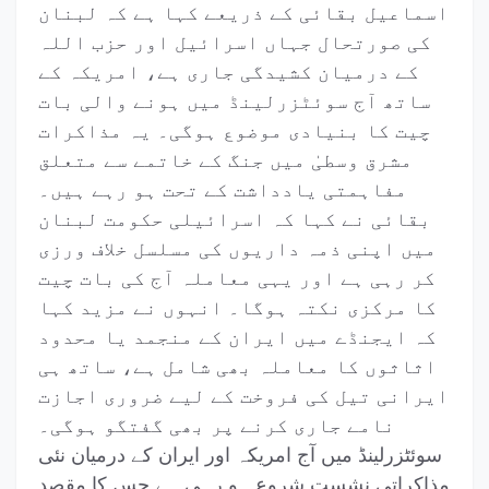
اسماعیل بقائی کے ذریعے کہا ہے کہ لبنان
کی صورتحال جہاں اسرائیل اور حزب اللہ
کے درمیان کشیدگی جاری ہے، امریکہ کے
ساتھ آج سوئٹزرلینڈ میں ہونے والی بات
چیت کا بنیادی موضوع ہوگی۔ یہ مذاکرات
مشرق وسطیٰ میں جنگ کے خاتمے سے متعلق
مفاہمتی یادداشت کے تحت ہو رہے ہیں۔
بقائی نے کہا کہ اسرائیلی حکومت لبنان
میں اپنی ذمہ داریوں کی مسلسل خلاف ورزی
کر رہی ہے اور یہی معاملہ آج کی بات چیت
کا مرکزی نکتہ ہوگا۔ انہوں نے مزید کہا
کہ ایجنڈے میں ایران کے منجمد یا محدود
اثاثوں کا معاملہ بھی شامل ہے، ساتھ ہی
ایرانی تیل کی فروخت کے لیے ضروری اجازت
نامے جاری کرنے پر بھی گفتگو ہوگی۔
سوئٹزرلینڈ میں آج امریکہ اور ایران کے درمیان نئی
مذاکراتی نشست شروع ہو رہی ہے جس کا مقصد