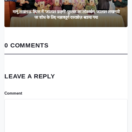
मानू लखनऊ कैंपस में 'जालाल फ़हमी' पुस्तक का लोकार्पण, जालाल लखनवी
पर शोध के लिए महत्वपूर्ण दस्तावेज़ बताया गया
0 COMMENTS
LEAVE A REPLY
Comment