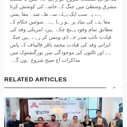
مشرق وسطیٰ میں جنگ کے خاتمے کی کوشش کرنا
ہے، یہ سب ایک پہلے سے طے شدہ مفاہمتی
معاہدے کی بنیاد پر ہو رہا ہے۔ سوئس حکام کے
مطابق تمام وفود پہنچ چکے ہیں، امریکی وفد کی
قیادت نائب صدر جے ڈی وینس کر رہے ہیں جبکہ
ایرانی وفد کی قیادت محمد باقر قالیباف کے پاس
ہے اور ثالثوں کی موجودگی میں بورگنشتوک میں
مذاکرات آج صبح شروع ہوں گے۔
RELATED ARTICLES