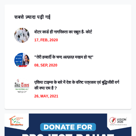
सबसे ज़्यादा पढ़ी गई
वोटर कार्ड ही नागरिकता का सबूत है- कोर्ट
17, FEB, 2020
"तेरी हमदर्दी के चन्द अल्फ़ाज़ मरहम हो गए"
08, SEP, 2020
एशिया टाइम्स के बारे में देश के वरिष्ट पत्रकार एवं बुद्धिजीवी वर्ग
की क्या राय है ?
26, MAY, 2021