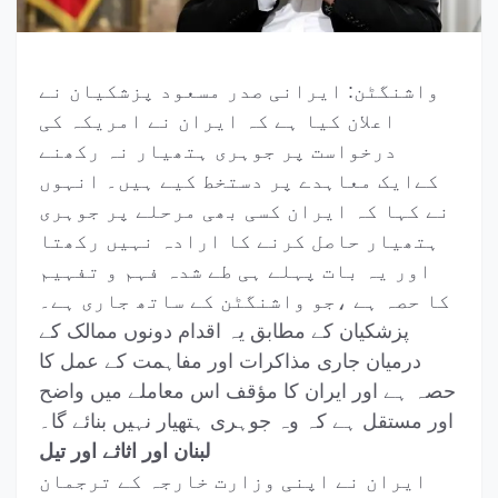
واشنگٹن
:
ایرانی صدر مسعود پزشکیان نے
اعلان کیا ہے کہ ایران نے امریکہ کی
درخواست پر جوہری ہتھیار نہ رکھنے
کےایک معاہدے پر دستخط کیے ہیں۔
انہوں
نے کہا کہ ایران کسی بھی مرحلے پر جوہری
ہتھیار حاصل کرنے کا ارادہ نہیں رکھتا
اور یہ بات پہلے ہی طے شدہ فہم و تفہیم
کا حصہ ہے ،جو واشنگٹن کے ساتھ جاری ہے۔
پزشکیان کے مطابق یہ اقدام دونوں ممالک کے
درمیان جاری مذاکرات اور مفاہمت کے عمل کا
حصہ ہے اور ایران کا مؤقف اس معاملے میں واضح
اور مستقل ہے کہ وہ جوہری ہتھیار نہیں بنائے گا۔
لبنان اور اثاثے اور تیل
ایران نے اپنی وزارت خارجہ کے ترجمان