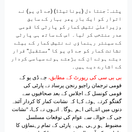
پٹنہ: جنتا دل (یونائیٹڈ) (جے ڈی یو) نے
اتوار کو ایک بار پھر بہار کے سابق
وزیراعلیٰ نتیش کمار کو پارٹی کا قومی
صدر منتخب کر لیا۔ اس کے ساتھ ہی پارٹی
کے سینئر رہنماؤں نے نتیش کمار کے بیٹے
نشانت کمار کو جے ڈی یو کا "مستقبل" قرار
دیتے ہوئے ان کے بڑھتے ہوئے سیاسی کردار
کے اشارے دیے ہیں۔
بی بی سی کی رپورٹ کے مطابق،
جے ڈی یو کے
قومی ترجمان راجیو رنجن پرساد نے پارٹی کی
قومی کونسل کے اجلاس کے بعد صحافیوں سے
گفتگو کرتے ہوئے کہا کہ نشانت کمار کا کردار آئندہ
دنوں میں انتہائی اہم ہوگا۔
انہوں نے کہا، "نشانت
جی کے حوالے سے عوام کی توقعات مسلسل
مضبوط ہو رہی ہیں۔ پارٹی کے تمام رہنماؤں کا