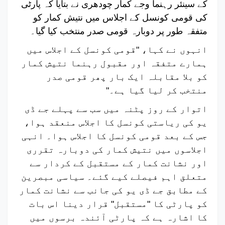
کے سینئر رہنما وجے کمار چودھری نے بتایا کہ پارٹی
کی قومی کونسل کے اجلاس میں نتیش کمار کو
متفقہ طور پر دوبارہ قومی صدر منتخب کیا گیا۔
انہوں نے کہا، "قومی کونسل کے اجلاس میں
ہمارے متفقہ اور مقبول رہنما نتیش کمار
کو بلا مقابلہ ایک بار پھر قومی صدر
منتخب کر لیا گیا ہے۔"
اتوار کے روز پٹنہ میں سب سے پہلے جے ڈی
یو کی ریاستی کونسل کا اجلاس منعقد ہوا،
جس کے بعد قومی کونسل کا اجلاس ہوا۔ انہی
اجلاسوں میں نتیش کمار کی دوبارہ تقرری
اور نشانت کمار کے مستقبل کے کردار سے
متعلق اہم فیصلے کیے گئے۔
سیاسی مبصرین
کے مطابق جے ڈی یو کی جانب سے نشانت کمار
کو پارٹی کا "مستقبل" قرار دینا اس بات
کا اشارہ ہے کہ پارٹی آئندہ برسوں میں