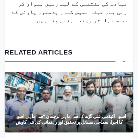
قیادت کی منتقلی کے لیے زمین ہموار کر
رہی ہے، جبکہ نتیش کمار بدستور پارٹی کے
سب سے بااثر رہنما بنے ہوئے ہیں۔
RELATED ARTICLES
اسوہ اکیڈمی علی گڑھ کے سہ ماہی ترجمان "سہ ماہی اسوہ"
کا اجرا، سماجی مسائل پر تحقیق اور رہنمائی کی نئی کاوش