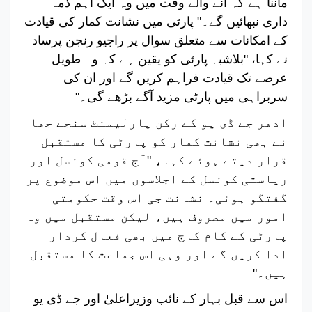
ماننا ہے کہ آنے والے وقت میں وہ ایک اہم ذمہ
داری نبھائیں گے۔"
پارٹی میں نشانت کمار کی قیادت
کے امکانات سے متعلق سوال پر راجیو رنجن پرساد
نے کہا، "بلاشبہ پارٹی کو یقین ہے کہ وہ طویل
عرصے تک قیادت فراہم کریں گے اور ان کی
سربراہی میں پارٹی مزید آگے بڑھے گی۔"
ادھر جے ڈی یو کے رکن پارلیمنٹ سنجے جھا
نے بھی نشانت کمار کو پارٹی کا مستقبل
قرار دیتے ہوئے کہا، "آج قومی کونسل اور
ریاستی کونسل کے اجلاسوں میں اس موضوع پر
گفتگو ہوئی۔ نشانت جی اس وقت حکومتی
امور میں مصروف ہیں، لیکن مستقبل میں وہ
پارٹی کے کام کاج میں بھی فعال کردار
ادا کریں گے اور وہی اس جماعت کا مستقبل
ہیں۔"
اس سے قبل بہار کے نائب وزیراعلیٰ اور جے ڈی یو