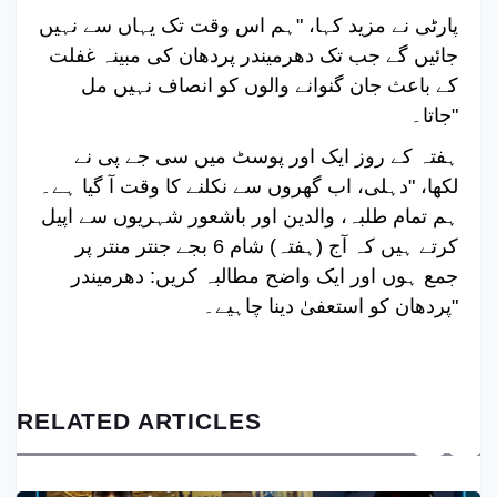
پارٹی نے مزید کہا، "ہم اس وقت تک یہاں سے نہیں
جائیں گے جب تک دھرمیندر پردھان کی مبینہ غفلت
کے باعث جان گنوانے والوں کو انصاف نہیں مل
جاتا۔"
ہفتہ کے روز ایک اور پوسٹ میں سی جے پی نے
لکھا، "دہلی، اب گھروں سے نکلنے کا وقت آ گیا ہے۔
ہم تمام طلبہ، والدین اور باشعور شہریوں سے اپیل
کرتے ہیں کہ آج (ہفتہ) شام 6 بجے جنتر منتر پر
جمع ہوں اور ایک واضح مطالبہ کریں: دھرمیندر
پردھان کو استعفیٰ دینا چاہیے۔"
RELATED ARTICLES