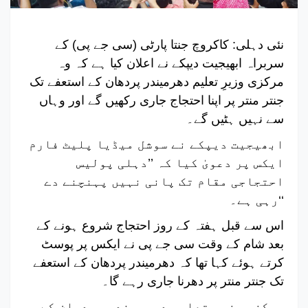
نئی دہلی: کاکروچ جنتا پارٹی (سی جے پی) کے
سربراہ ابھیجیت دیپکے نے اعلان کیا ہے کہ وہ
مرکزی وزیرِ تعلیم دھرمیندر پردھان کے استعفے تک
جنتر منتر پر اپنا احتجاج جاری رکھیں گے اور وہاں
سے نہیں ہٹیں گے۔
ابھیجیت دیپکے نے سوشل میڈیا پلیٹ فارم
ایکس پر دعویٰ کیا کہ ’’دہلی پولیس
احتجاجی مقام تک پانی نہیں پہنچنے دے
رہی ہے۔‘‘
اس سے قبل ہفتہ کے روز احتجاج شروع ہونے کے
بعد شام کے وقت سی جے پی نے ایکس پر پوسٹ
کرتے ہوئے کہا تھا کہ دھرمیندر پردھان کے استعفے
تک جنتر منتر پر دھرنا جاری رہے گا۔
مرکزی وزیرِ تعلیم دھرمیندر پردھان کے