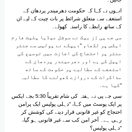
انہوں نے کہا کہ حکومت دھرمیندر پردھان کے
استعفے سے متعلق شرائط پر بات چیت کے لیے ان
کے ساتھ رابطے کا راستہ کھولے۔
سی جے پی اِز بیک نے سوشل میڈیا پلیٹ فارم
ایکس پر لکھا، "دیپکے نے پولیس سے جنتر
منتر پر احتجاج کی اجازت میں توسیع کی
اپیل کی ہے اور دھرمیندر پردھان کے
استعفے کے مطالبے پر حکومت کے ساتھ
مذاکرات کے دروازے کھولنے کا مطالبہ
کیا ہے۔"
سی جے پی نے ہفتہ کی شام تقریباً 5:30 بجے ایکس
پر ایک پوسٹ میں کہا، "دہلی پولیس ایک پرامن
احتجاج کو غیر قانونی قرار دینے کی کوشش کر
رہی ہے۔ آخر امن کب سے غیر قانونی ہو گیا،
دہلی پولیس؟"