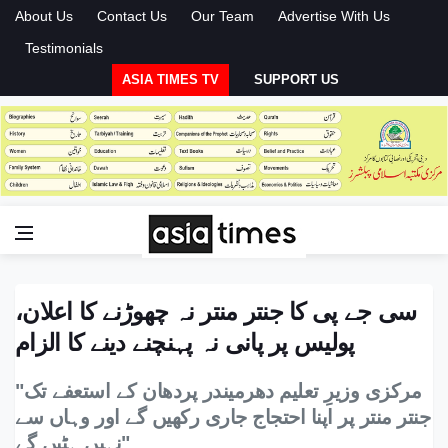
About Us
Contact Us
Our Team
Advertise With Us
Testimonials
ASIA TIMES TV
SUPPORT US
سی جے پی کا جنتر منتر نہ چھوڑنے کا اعلان،
پولیس پر پانی نہ پہنچنے دینے کا الزام
"مرکزی وزیرِ تعلیم دھرمیندر پردھان کے استعفے تک
جنتر منتر پر اپنا احتجاج جاری رکھیں گے اور وہاں سے
نہیں ہٹیں گے"