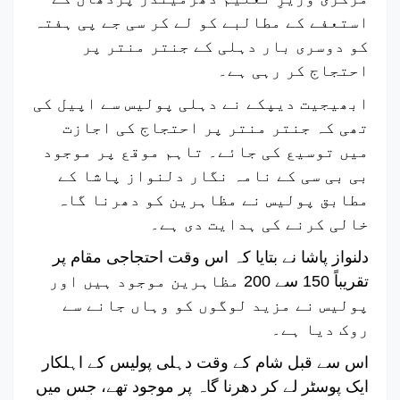
استعفے کے مطالبے کو لے کر سی جے پی ہفتہ
کو دوسری بار دہلی کے جنتر منتر پر
احتجاج کر رہی ہے۔
ابھیجیت دیپکے نے دہلی پولیس سے اپیل کی
تھی کہ جنتر منتر پر احتجاج کی اجازت
میں توسیع کی جائے۔ تاہم موقع پر موجود
بی بی سی کے نامہ نگار دلنواز پاشا کے
مطابق پولیس نے مظاہرین کو دھرنا گاہ
خالی کرنے کی ہدایت دی ہے۔
دلنواز پاشا نے بتایا کہ اس وقت احتجاجی مقام پر
تقریباً 150 سے 200 مظاہرین موجود ہیں اور
پولیس نے مزید لوگوں کو وہاں جانے سے
روک دیا ہے۔
اس سے قبل شام کے وقت دہلی پولیس کے اہلکار
ایک پوسٹر لے کر دھرنا گاہ پر موجود تھے، جس میں