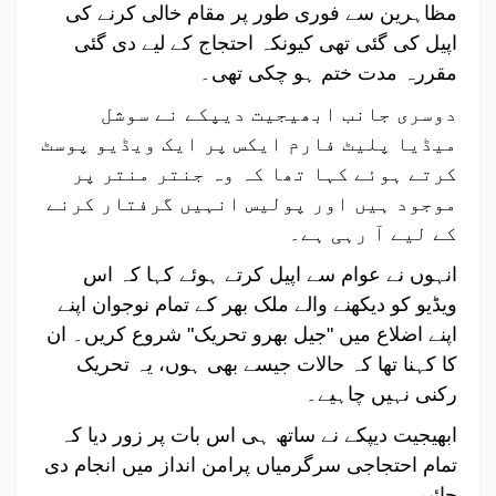
مظاہرین سے فوری طور پر مقام خالی کرنے کی
اپیل کی گئی تھی کیونکہ احتجاج کے لیے دی گئی
مقررہ مدت ختم ہو چکی تھی۔
دوسری جانب ابھیجیت دیپکے نے سوشل
میڈیا پلیٹ فارم ایکس پر ایک ویڈیو پوسٹ
کرتے ہوئے کہا تھا کہ وہ جنتر منتر پر
موجود ہیں اور پولیس انہیں گرفتار کرنے
کے لیے آ رہی ہے۔
انہوں نے عوام سے اپیل کرتے ہوئے کہا کہ اس
ویڈیو کو دیکھنے والے ملک بھر کے تمام نوجوان اپنے
اپنے اضلاع میں "جیل بھرو تحریک" شروع کریں۔ ان
کا کہنا تھا کہ حالات جیسے بھی ہوں، یہ تحریک
رکنی نہیں چاہیے۔
ابھیجیت دیپکے نے ساتھ ہی اس بات پر زور دیا کہ
تمام احتجاجی سرگرمیاں پرامن انداز میں انجام دی
جائیں۔