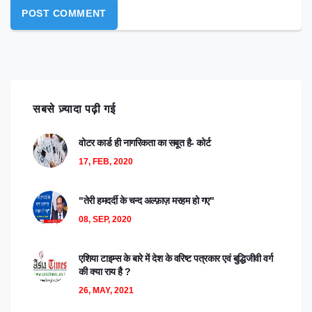
सबसे ज़्यादा पढ़ी गई
वोटर कार्ड ही नागरिकता का सबूत है- कोर्ट
17, FEB, 2020
"तेरी हमदर्दी के चन्द अल्फ़ाज़ मरहम हो गए"
08, SEP, 2020
एशिया टाइम्स के बारे में देश के वरिष्ट पत्रकार एवं बुद्धिजीवी वर्ग
की क्या राय है ?
26, MAY, 2021