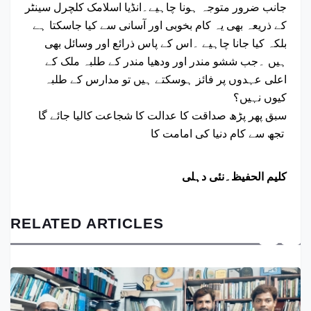
جانب ضرور متوجہ ہونا چاہیے۔انڈیا اسلامک کلچرل سینٹر
کے ذریعہ بھی یہ کام بخوبی اور آسانی سے کیا جاسکتا ہے
بلکہ کیا جانا چاہیے ۔اس کے پاس ذرائع اور وسائل بھی
ہیں ۔جب ششو مندر اور ودھیا مندر کے طلبہ ملک کے
اعلی عہدوں پر فائز ہوسکتے ہیں تو مدارس کے طلبہ
کیوں نہیں؟
سبق پھر پڑھ صداقت کا عدالت کا شجاعت کالیا جائے گا
تجھ سے کام دنیا کی امامت کا
کلیم الحفیظ۔نئی دہلی
RELATED ARTICLES