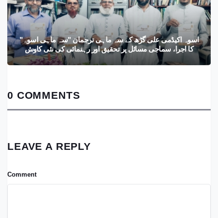
اسوہ اکیڈمی علی گڑھ کے سہ ماہی ترجمان "سہ ماہی اسوہ"
کا اجرا، سماجی مسائل پر تحقیق اور رہنمائی کی نئی کاوش
0 COMMENTS
LEAVE A REPLY
Comment