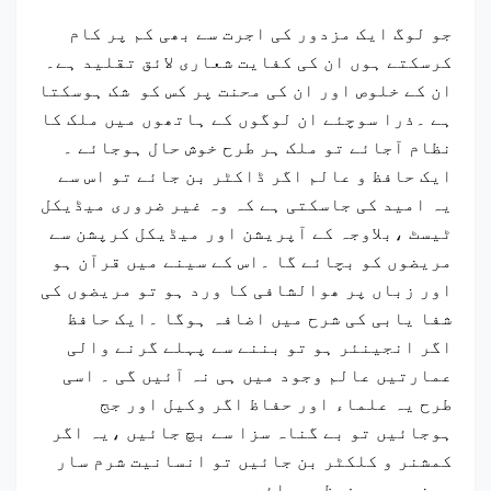
جو لوگ ایک مزدور کی اجرت سے بھی کم پر کام
کرسکتے ہوں ان کی کفایت شعاری لائق تقلید ہے۔
ان کے خلوص اور ان کی محنت پر کس کو شک ہوسکتا
ہے ۔ذرا سوچئے ان لوگوں کے ہاتھوں میں ملک کا
نظام آجائے تو ملک ہر طرح خوش حال ہوجائے ۔
ایک حافظ و عالم اگر ڈاکٹر بن جائے تو اس سے
یہ امید کی جاسکتی ہے کہ وہ غیر ضروری میڈیکل
ٹیسٹ ،بلاوجہ کے آپریشن اور میڈیکل کرپشن سے
مریضوں کو بچائے گا ۔اس کے سینے میں قرآن ہو
اور زباں پر ھوالشافی کا ورد ہو تو مریضوں کی
شفا یابی کی شرح میں اضافہ ہوگا ۔ایک حافظ
اگر انجینئر ہو تو بننے سے پہلے گرنے والی
عمارتیں عالم وجود میں ہی نہ آئیں گی ۔ اسی
طرح یہ علماء اور حفاظ اگر وکیل اور جج
ہوجائیں تو بے گناہ سزا سے بچ جائیں ،یہ اگر
کمشنر و کلکٹر بن جائیں تو انسانیت شرم سار
ہونے سے محفوظ ہوجائے ۔