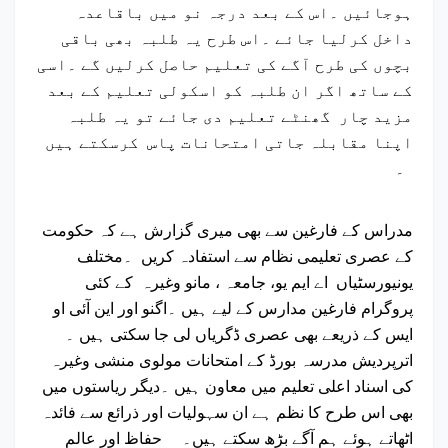
ہوجائیں ۔اس کے بعد درجہ نو میں باقاعدہ
داخل کرلیا جائے ۔اس طرح یہ طلبہ بھی باقی
بچوں کی طرح آگے کی تعلیم حاصل کرلیں گے ۔اسی
کے ساتھ اگر ان طلبہ کو اسکولی تعلیم کے بعد
مزید چار گھنٹے تعلیم دی جائے تو یہ طلبہ
اپنا مقابلہ جاتی امتحانات پاس کرسکتے ہیں
۔
مدراس کے فارغین سے بھی میری گزارش ہے کہ حکومت
کے عصری تعلیمی نظام سے استفادہ کریں ۔مختلف
یونیورسٹیاں اے ایم یو، جامعہ ، مانو وغیرہ کے کئی
پروگرام فارغین مدارس کے لیے ہیں ۔اگنو اور این آئی او
ایس کے ذریعے بھی عصری ڈگریاں لی جا سکتی ہیں ۔
اترپردیش مدرسہ بورڈ کے امتحانات مولوی منشی وغیرہ
کی اسناد اعلی تعلیم میں معاون ہیں ۔دیگر ریاستوں میں
بھی اس طرح کا نظم ہے ان سہولیات اور ذرائع سے فائدہ
اٹھاتے ہوئے ہم آگے بڑھ سکتے ہیں۔ حفاظ اور عالم