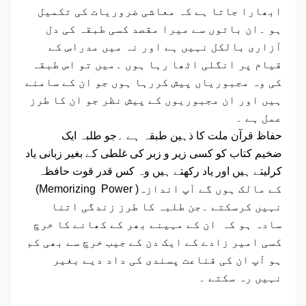
ابھارا جاتا ہے کہ معاشی ضروریات کی تکمیل
ہو ۔ان باتوں سے میرا مقصد کسی طبقہ کی دل
آزاری بالکل نہیں ہے اور نہ میں مدراس کے
قیام پر انگلی اٹھا رہا ہوں ۔میں تو اس طبقہ
کی وہ مجبوریاں پیش کررہا ہوں جو ان کے سامنے
ہیں اور ان مجبوریوں کے پیش نظر جو ان کا طرز
عمل ہے ۔
حفاظ قرآن ملت کا ذہین طبقہ ہے ۔جو طلبہ ایک
ضخیم کتاب کو کسی زیر و زبر کی غلطی کے بغیر زبانی یاد
کرلیتے ہیں اور یاد رکھتے ہیں وہ کس قدر قوت حافظہ
(Memorizing Power )کے مالک ہوں گے آپ اندازہ
نہیں کرسکتے ۔جن طلبہ کا طرز زندگی اتنا
سادہ ہو کہ ان کے مہینے بھر کے کھانے کا خرچ
کسی امیر زادے کے ایک دن کے جیب خرچ سے بھی کم
ہو آپ ان کی قناعت پسندی کی داد دیے بغیر
نہیں رہ سکتے ۔