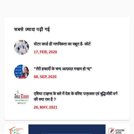
सबसे ज़्यादा पढ़ी गई
वोटर कार्ड ही नागरिकता का सबूत है- कोर्ट
17, FEB, 2020
"तेरी हमदर्दी के चन्द अल्फ़ाज़ मरहम हो गए"
08, SEP, 2020
एशिया टाइम्स के बारे में देश के वरिष्ट पत्रकार एवं बुद्धिजीवी वर्ग
की क्या राय है ?
26, MAY, 2021