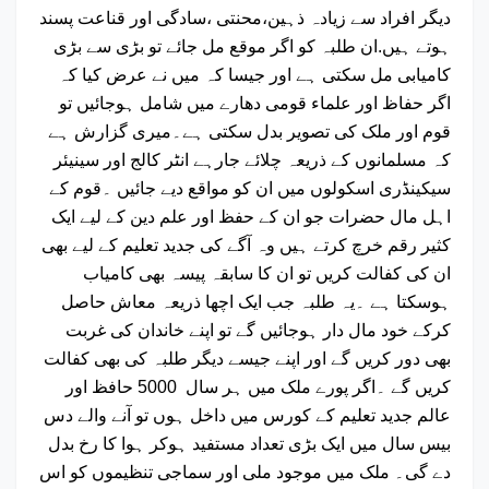
دیگر افراد سے زیادہ ذہین،محنتی ،سادگی اور قناعت پسند
ہوتے ہیں.ان طلبہ کو اگر موقع مل جائے تو بڑی سے بڑی
کامیابی مل سکتی ہے اور جیسا کہ میں نے عرض کیا کہ
اگر حفاظ اور علماء قومی دھارے میں شامل ہوجائیں تو
قوم اور ملک کی تصویر بدل سکتی ہے۔میری گزارش ہے
کہ مسلمانوں کے ذریعہ چلائے جارہے انٹر کالج اور سینیئر
سیکینڈری اسکولوں میں ان کو مواقع دیے جائیں ۔قوم کے
اہل مال حضرات جو ان کے حفظ اور علم دین کے لیے ایک
کثیر رقم خرچ کرتے ہیں وہ آگے کی جدید تعلیم کے لیے بھی
ان کی کفالت کریں تو ان کا سابقہ پیسہ بھی کامیاب
ہوسکتا ہے ۔یہ طلبہ جب ایک اچھا ذریعہ معاش حاصل
کرکے خود مال دار ہوجائیں گے تو اپنے خاندان کی غربت
بھی دور کریں گے اور اپنے جیسے دیگر طلبہ کی بھی کفالت
کریں گے ۔اگر پورے ملک میں ہر سال 5000 حافظ اور
عالم جدید تعلیم کے کورس میں داخل ہوں تو آنے والے دس
بیس سال میں ایک بڑی تعداد مستفید ہوکر ہوا کا رخ بدل
دے گی۔ ملک میں موجود ملی اور سماجی تنظیموں کو اس