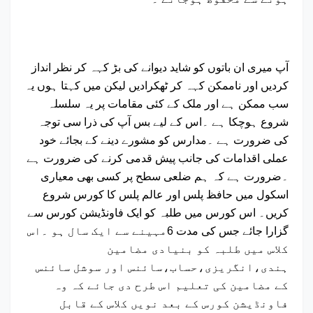
آپ میری ان باتوں کو شاید دیوانے کی بڑ کہہ کر نظر انداز
کردیں اور ناممکن کہہ کر ٹھکرادیں لیکن میں کہتا ہوں یہ
سب ممکن ہے اور ملک کے کئی مقامات پر یہ سلسلہ
شروع ہوچکا ہے ۔اس کے لیے بس آپ کی ذرا سی توجہ
کی ضرورت ہے ۔مدارس کو مشورے دینے کے بجائے خود
عملی اقدامات کی جانب پیش قدمی کرنے کی ضرورت ہے
۔ضرورت ہے کہ ہم ضلعی سطح پر کسی بھی معیاری
اسکول میں حافظ پلس اور عالم پلس کا کورس شروع
کریں۔ اس کورس میں طلبہ کو ایک فاونڈیشن کورس سے
گزارا جائے جس کی مدت 6مہینے سے ایک سال ہو ۔اس
کلاس میں طلبہ کو بنیادی مضامین
ہندی،انگریزی،حساب،سائنس اور سوشل سائنس
کے مضامین کی تعلیم اس طرح دی جائے کہ وہ
فاونڈیشن کورس کے بعد نویں کلاس کے قابل