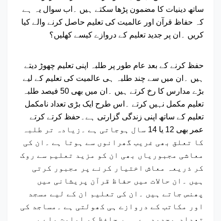
ساتھ دینیات کا مضمون پڑھا سکتے ہیں ۔اب سوال یہ ہے
کہ حفاظ قرآن اور عالمیت کی تعلیم حاصل کرنے والے کیا
کریں ۔ان پر جدید تعلیم کے دروازے کیسے کھلیں؟
حفظ کرنے کے بعد عام طور پر طلبہ اپنی تعلیم چھوڑ دیتے
ہیں ۔ان میں سے چند طلبہ ہی عالمیت کی تعلیم کے لیے
بڑے مدارس کا رخ کرتے ہیں ۔ان میں بھی 50 فیصد طلبہ
تعلیم مکمل نہیں کرتے ۔اس طرح ایک بڑی تعداد نامکمل
تعلیم کے ساتھ اپنی زندگی گزارتی ہے۔حفظ کرتے کرتے
عمر بھی 12 یا 14 سال ہوجاتی ہے ۔زیادہ تر طلبہ
کا تعلق بھی غریب گھرانوں سے ہوتا ہے ۔ان کی
معاشی مجبوریاں بھی ان کو مزید تعلیم سے روک
کر ذریعہ معاش اختیار کرنے پر مجبور کرتی
ہیں ۔ان حالات میں حفاظ قرآن پریشانی میں
پھنس جاتے ہیں ۔ان کی تعلیم ان کے لیے مسجد
اور مکاتب کے دروازے ہی کھولتی ہے ۔مساجد کی
تعداد محدود ہے ۔ ہر حافظ کو امامت ملے یہ