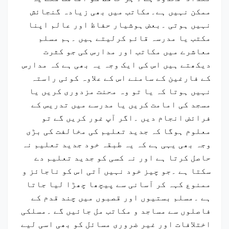
ممکن نہیں ہے۔مکاتب میں بھی زیادہ گنجائش
نہیں ہوتی ۔بعض ہوشیار حفاظ اور عالم اپنا
مکتب یا مدرسہ قائم کرلیتے ہیں ۔ہم مسلم
معاشرے میں مکاتب اور مدارس کی جو کثرت
دیکھتے ہیں اس کی ایک وجہ یہ بھی ہے کہ مدارس
کے فارغین کے سامنے اس کے علاوہ کوئی راستہ
نہیں ہوتا کہ یا تو وہ محنت مزدوری کریں یا
مسجد کی امامت کریں یا مدرسے میں تدریس کے
فرائض انجام دیں ۔اگر آپ غور کریں گے تو
معلوم ہوگا کہ جدید تعلیم کی مخالفت کی بڑی
وجہ بھی یہی ہے کہ یہ طبقہ خود جدید تعلیم نہ
حاصل کرتا ہے اور نہ کسی کو جدید تعلیم دے
سکتا ہے ۔جو چیز خود نہیں آتی اس کو ناجائز و
ممنوع کہہ کر آسانی سے پیچھا چھڑا لیا جاتا
ہے ۔مسلم بستیوں اور قصبوں میں چند قدم کے
فاصلوں سے مساجد و مکاتب مل جائیں گے ۔مسلکی
اختلافات اور غیر ضروری مسائل کو بھی اسی لیے