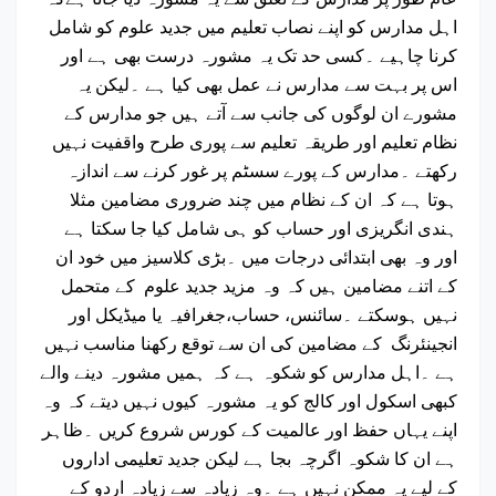
اہل مدارس کو اپنے نصاب تعلیم میں جدید علوم کو شامل
کرنا چاہیے ۔کسی حد تک یہ مشورہ درست بھی ہے اور
اس پر بہت سے مدارس نے عمل بھی کیا ہے ۔لیکن یہ
مشورے ان لوگوں کی جانب سے آتے ہیں جو مدارس کے
نظام تعلیم اور طریقہ تعلیم سے پوری طرح واقفیت نہیں
رکھتے ۔مدارس کے پورے سسٹم پر غور کرنے سے اندازہ
ہوتا ہے کہ ان کے نظام میں چند ضروری مضامین مثلا
ہندی انگریزی اور حساب کو ہی شامل کیا جا سکتا ہے
اور وہ بھی ابتدائی درجات میں ۔بڑی کلاسیز میں خود ان
کے اتنے مضامین ہیں کہ وہ مزید جدید علوم کے متحمل
نہیں ہوسکتے ۔سائنس، حساب،جغرافیہ یا میڈیکل اور
انجینئرنگ کے مضامین کی ان سے توقع رکھنا مناسب نہیں
ہے ۔اہل مدارس کو شکوہ ہے کہ ہمیں مشورہ دینے والے
کبھی اسکول اور کالج کو یہ مشورہ کیوں نہیں دیتے کہ وہ
اپنے یہاں حفظ اور عالمیت کے کورس شروع کریں ۔ظاہر
ہے ان کا شکوہ اگرچہ بجا ہے لیکن جدید تعلیمی اداروں
کے لیے یہ ممکن نہیں ہے ۔وہ زیادہ سے زیادہ اردو کے